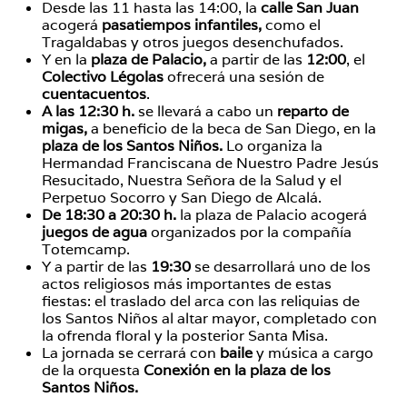
Desde las 11 hasta las 14:00, la
calle San Juan
acogerá
pasatiempos infantiles,
como el
Tragaldabas y otros juegos desenchufados.
Y en la
plaza de Palacio,
a partir de las
12:00
, el
Colectivo Légolas
ofrecerá una sesión de
cuentacuentos
.
A las 12:30 h.
se llevará a cabo un
reparto de
migas,
a beneficio de la beca de San Diego, en la
plaza de los Santos Niños.
Lo organiza la
Hermandad Franciscana de Nuestro Padre Jesús
Resucitado, Nuestra Señora de la Salud y el
Perpetuo Socorro y San Diego de Alcalá.
De 18:30 a 20:30 h.
la plaza de Palacio acogerá
juegos de agua
organizados por la compañía
Totemcamp.
Y a partir de las
19:30
se desarrollará uno de los
actos religiosos más importantes de estas
fiestas: el traslado del arca con las reliquias de
los Santos Niños al altar mayor, completado con
la ofrenda floral y la posterior Santa Misa.
La jornada se cerrará con
baile
y música a cargo
de la orquesta
Conexión en la plaza de los
Santos Niños.