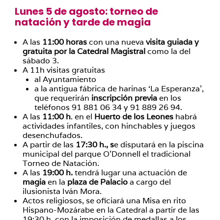
Lunes 5 de agosto: torneo de
natación y tarde de magia
A las
11:00 horas
con una nueva
visita guiada y
gratuita por la Catedral Magistral
como la del
sábado 3.
A 11h visitas gratuitas
al Ayuntamiento
a la antigua fábrica de harinas ‘La Esperanza’,
que requerirán
inscripción previa
en los
teléfonos 91 881 06 34 y 91 889 26 94.
A las
11:00 h
. en el
Huerto de los Leones
habrá
actividades infantiles, con hinchables y juegos
desenchufados.
A partir de las
17:30 h., s
e disputará en la piscina
municipal del parque O’Donnell el tradicional
Torneo de Natación.
A las
19:00 h.
tendrá lugar una actuación de
magia
en la
plaza de Palacio
a cargo del
ilusionista Iván Mora.
Actos religiosos, se oficiará una Misa en rito
Hispano-Mozárabe en la Catedral a partir de las
19:30 h. con la imposición de medallas a los