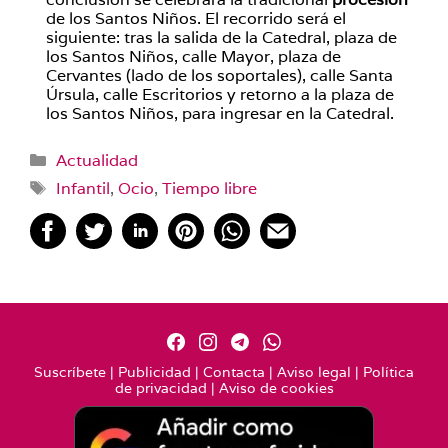
de los Santos Niños. El recorrido será el
siguiente: tras la salida de la Catedral, plaza de
los Santos Niños, calle Mayor, plaza de
Cervantes (lado de los soportales), calle Santa
Úrsula, calle Escritorios y retorno a la plaza de
los Santos Niños, para ingresar en la Catedral.
Categorías
Actualidad
Etiquetas
Infantil
,
Ocio
,
Tiempo libre
Suscríbete
|
Publicidad
|
Contacta
|
Aviso legal
|
Política
de privacidad
|
Aviso de cookies