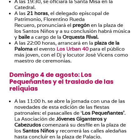
A las 19:30, se oficiará la Santa Misa en la
Catedral.
A las
21 horas
, el delegado episcopal de
Patrimonio, Florentino Rueda
Recuero, pronunciará el
pregón
en la plaza de
los Santos Niños y a su conclusión habrá música
y
baile
a cargo de la
Orquesta Rival.
A las 22:00 horas, arrancará en la
plaza de la
Paloma
el evento
Los Urban 40
para el público
más joven, con el Dj y locutor José Vicens como
maestro de ceremonias.
Domingo 4 de agosto: Los
Pequeñantes y el traslado de las
reliquias
A las 11:00 h. se abre la jornada con una de las
novedades de esta edición de las fiestas
patronales: el pasacalles de ‘
Los Pequeñantes’
.
La Asociación de
Jóvenes Giganteros y
Cabezudos
comenzará su desfile en la plaza de
los
Santos Niños
y recorrerá las calles aledañas
hasta concluir en la plaza de Palacio.