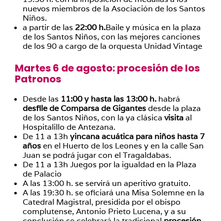
nuevos miembros de la Asociación de los Santos
Niños.
a partir de las
22:00 h.
Baile y música en la plaza
de los Santos Niños, con las mejores canciones
de los 90 a cargo de la orquesta Unidad Vintage
Martes 6 de agosto: procesión de los
Patronos
Desde las
11:00 y hasta las 13:00 h.
habrá
desfile de Comparsa de Gigantes
desde la plaza
de los Santos Niños, con la ya clásica
visita
al
Hospitalillo de Antezana.
De 11 a 13h
yincana acuática para niños hasta 7
años
en el Huerto de los Leones y en la calle San
Juan se podrá jugar con el Tragaldabas.
De 11 a 13h Juegos por la igualdad en la Plaza
de Palacio
A las 13:00 h. se servirá un aperitivo gratuito.
A las 19:30 h. se oficiará una Misa Solemne en la
Catedral Magistral, presidida por el obispo
complutense, Antonio Prieto Lucena, y a su
conclusión se celebrará la tradicional
procesión