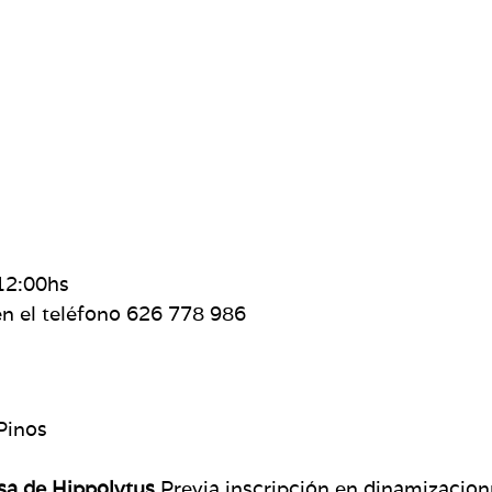
s
 12:00hs
en el teléfono 626 778 986
 Pinos
sa de Hippolytus
Previa inscripción en dinamizacion