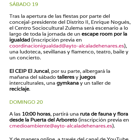
SÁBADO 19
Tras la apertura de las fiestas por parte del
concejal-presidente del Distrito II, Enrique Nogués,
el Centro Sociocultural Zulema será escenario a lo
largo de toda la jornada de un
escape room por la
igualdad
(inscripción previa en
coordinacionigualdad@ayto-alcaladehenares.es
),
una ludoteca, sevillanas y flamenco, teatro, baile y
un concierto.
El CEIP El Juncal
, por su parte, albergará la
mañana del sábado
talleres
y
juegos
interculturales, una
gymkana
y un taller de
reciclaje
.
DOMINGO 20
A las
10:00 horas
, partirá una
ruta de fauna y flora
desde la Puerta del Arboreto
(inscripción previa en
cmedioambiente@ayto-alcaladehenares.es
).
Y de manera online, a través del canal de YouTube