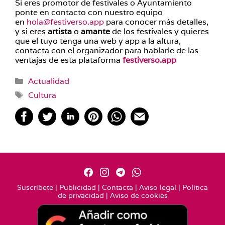
Si eres promotor de festivales o Ayuntamiento
ponte en contacto con nuestro equipo
en
hola@festiverso.app
para conocer más detalles,
y si eres
artista
o
amante
de los festivales y quieres
que el tuyo tenga una web y app a la altura,
contacta con el organizador para hablarle de las
ventajas de esta plataforma
festiverso.app
Categorías
Actualidad
Etiquetas
Cultura
Suscríbete
|
Publicidad
|
Contacta
|
Aviso legal
|
Política
de privacidad
|
Aviso de cookies