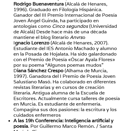
Rodrigo Buenaventura
(Alcalá de Henares,
1996). Graduado en Filología Hispánica.
Ganador del III Premio Internacional de Poesía
Joven Ángel Guinda, ha participado en
antologías como
Cinco segundos
(Universidad
de Alcalá) Desde hace más de una década
mantiene el blog literario
Anvrs
o
I
gnacio Lorenzo
(Alcalá de Henares, 2007).
Estudiante del IES Antonio Machado y alumno
en la Posada de Hojalata. Ha sido galardonado
con el Premio de Poesía «Óscar Ayala Flores»
por su poema “Algunos poemas mudos”
D
iana Sánchez Crespo
(Alhama de Murcia,
1997)
.
Ganadora del I Premio de Poesía Joven
Salustiano Masó. Ha colaborado en diferentes
revistas literarias y en cursos de creación
literaria. Antigua alumna de la Escuela de
Escritores. Actualmente cursa talleres de poesía
en Murcia. Es estudiante de enfermería.
Compagina sus dos pasiones: la escritura y los
cuidados enfermeros
A las 19h Conferencia: Inteligencia artificial y
poesía
. Por Guillermo Marco Remón. / Santa