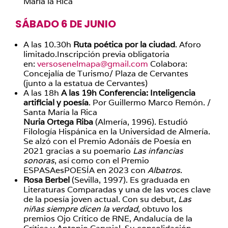
María la Rica
SÁBADO 6 DE JUNIO
A las 10.30h
Ruta poética por la ciudad
. Aforo
limitado.Inscripción previa obligatoria
en:
versosenelmapa@gmail.com
Colabora:
Concejalía de Turismo/ Plaza de Cervantes
(junto a la estatua de Cervantes)
A las 18h
A las 19h Conferencia: Inteligencia
artificial y poesía
. Por Guillermo Marco Remón. /
Santa María la Rica
Nuria Ortega Riba
(Almería, 1996). Estudió
Filología Hispánica en la Universidad de Almería.
Se alzó con el Premio Adonáis de Poesía en
2021 gracias a su poemario
Las infancias
sonoras
, así como con el Premio
ESPASAesPOESÍA en 2023 con
Albatros
.
Rosa Berbel
(Sevilla, 1997). Es graduada en
Literaturas Comparadas y una de las voces clave
de la poesía joven actual. Con su debut,
Las
niñas siempre dicen la verdad
, obtuvo los
premios Ojo Crítico de RNE, Andalucía de la