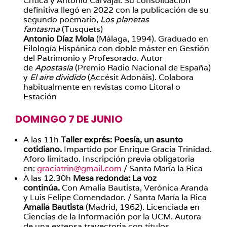
Crítica y Antonio Carvajal. Su consolidación
definitiva llegó en 2022 con la publicación de su
segundo poemario,
Los planetas
fantasma
(Tusquets)
Antonio Díaz Mola
(Málaga, 1994). Graduado en
Filología Hispánica con doble máster en Gestión
del Patrimonio y Profesorado. Autor
de
Apostasía
(Premio Radio Nacional de España)
y
El aire dividido
(Accésit Adonáis). Colabora
habitualmente en revistas como Litoral o
Estación
DOMINGO 7 DE JUNIO
A las 11h
Taller exprés: Poesía, un asunto
cotidiano.
Impartido por Enrique Gracia Trinidad.
Aforo limitado. Inscripción previa obligatoria
en:
graciatrin@gmail.com
/ Santa María la Rica
A las 12.30h
Mesa redonda: La voz
continúa.
Con Amalia Bautista, Verónica Aranda
y Luis Felipe Comendador. / Santa María la Rica
Amalia Bautista
(Madrid, 1962). Licenciada en
Ciencias de la Información por la UCM. Autora
de una extensa trayectoria con títulos