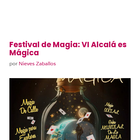
Festival de Magia: VI Alcalá es
Mágica
por
Nieves Zaballos