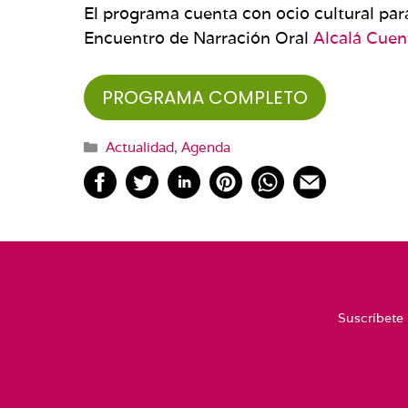
El programa cuenta con ocio cultural para
Encuentro de Narración Oral
Alcalá Cuen
PROGRAMA COMPLETO
Categorías
Actualidad
,
Agenda
Suscríbete