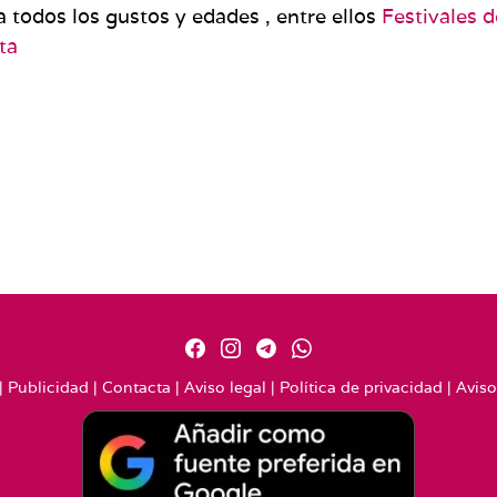
 todos los gustos y edades , entre ellos
Festivales 
ta
|
Publicidad
|
Contacta
|
Aviso legal
|
Política de privacidad
|
Aviso