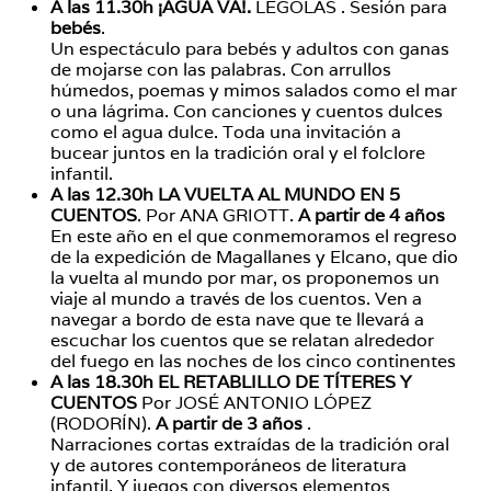
A las 11.30h ¡AGUA VA!.
LÉGOLAS . Sesión para
bebés
.
Un espectáculo para bebés y adultos con ganas
de mojarse con las palabras. Con arrullos
húmedos, poemas y mimos salados como el mar
o una lágrima. Con canciones y cuentos dulces
como el agua dulce. Toda una invitación a
bucear juntos en la tradición oral y el folclore
infantil.
A las 12.30h LA VUELTA AL MUNDO EN 5
CUENTOS
. Por ANA GRIOTT.
A partir de 4 años
En este año en el que conmemoramos el regreso
de la expedición de Magallanes y Elcano, que dio
la vuelta al mundo por mar, os proponemos un
viaje al mundo a través de los cuentos. Ven a
navegar a bordo de esta nave que te llevará a
escuchar los cuentos que se relatan alrededor
del fuego en las noches de los cinco continentes
A las 18.30h EL RETABLILLO DE TÍTERES Y
CUENTOS
Por JOSÉ ANTONIO LÓPEZ
(RODORÍN).
A partir de 3 años
.
Narraciones cortas extraídas de la tradición oral
y de autores contemporáneos de literatura
infantil. Y juegos con diversos elementos