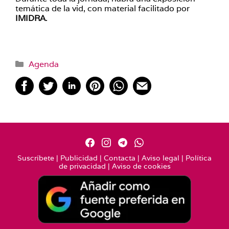
temática de la vid, con material facilitado por
IMIDRA
.
Categorías
Agenda
Suscríbete
|
Publicidad
|
Contacta
|
Aviso legal
|
Política
de privacidad
|
Aviso de cookies