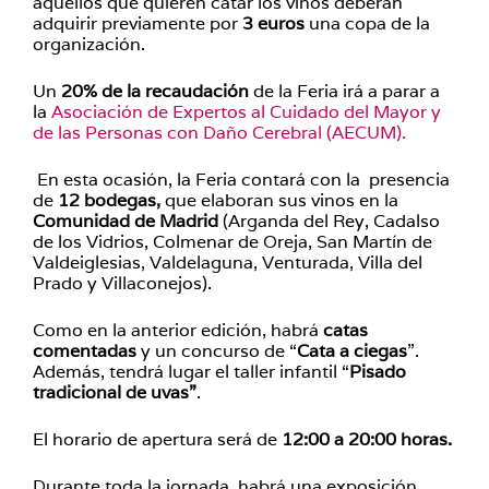
aquellos que quieren catar los vinos deberán
adquirir previamente por
3 euros
una copa de la
organización.
Un
20% de la recaudación
de la Feria irá a parar a
la
Asociación de Expertos al Cuidado del Mayor y
de las Personas con Daño Cerebral (AECUM).
En esta ocasión, la Feria contará con la presencia
de
12 bodegas,
que elaboran sus vinos en la
Comunidad de Madrid
(Arganda del Rey, Cadalso
de los Vidrios, Colmenar de Oreja, San Martín de
Valdeiglesias, Valdelaguna, Venturada, Villa del
Prado y Villaconejos).
Como en la anterior edición, habrá
catas
comentadas
y un concurso de “
Cata a ciegas
”.
Además, tendrá lugar el taller infantil “
Pisado
tradicional de uvas”
.
El horario de apertura será de
12:00 a 20:00 horas.
Durante toda la jornada, habrá una exposición