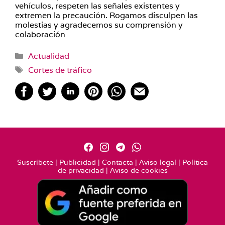
vehículos, respeten las señales existentes y
extremen la precaución. Rogamos disculpen las
molestias y agradecemos su comprensión y
colaboración
Categorías
Actualidad
Etiquetas
Cortes de tráfico
Suscríbete
|
Publicidad
|
Contacta
|
Aviso legal
|
Política
de privacidad
|
Aviso de cookies