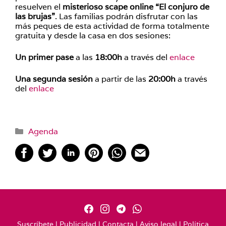
resuelven el
misterioso scape online “El conjuro de
las brujas”
. Las familias podrán disfrutar con las
más peques de esta actividad de forma totalmente
gratuita y desde la casa en dos sesiones:
Un primer pase
a las
18:00h
a través del
enlace
Una segunda sesión
a partir de las
20:00h
a través
del
enlace
Categorías
Agenda
Suscríbete
|
Publicidad
|
Contacta
|
Aviso legal
|
Política