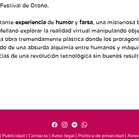
Festival de Otoño.
etante
experiencia
de
humor
y
farsa
, una misteriosa 
ellano explorar la realidad virtual manipulando objet
a obra tremendamente plástica donde los protagonis
ltado de una absurda alquimia entre humanos y máq
cias de una revolución tecnológica sin buenos resulta
|
Publicidad
|
Contacta
|
Aviso legal
|
Política de privacidad
|
Aviso