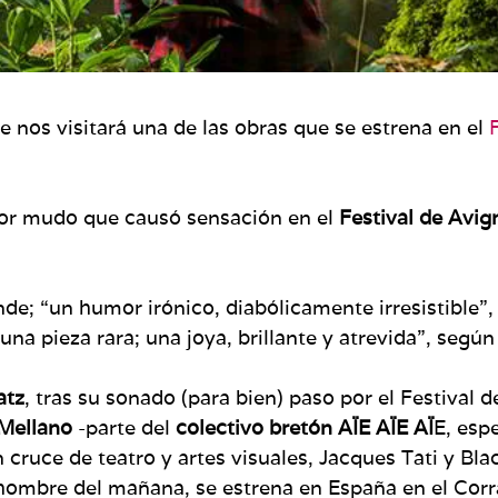
 nos visitará una de las obras que se estrena en el
mor mudo que causó sensación en el
Festival de Avi
nde; “un humor irónico, diabólicamente irresistible”
una pieza rara; una joya, brillante y atrevida”, segú
atz
, tras su sonado (para bien) paso por el Festival 
 Mellano
-parte del
colectivo bretón AÏE AÏE AÏ
E, esp
cruce de teatro y artes visuales, Jacques Tati y Bl
hombre del mañana, se estrena en España en el Corr