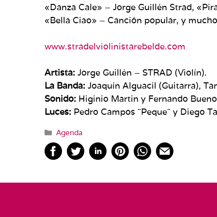
«Danza Cale» – Jorge Guillén Strad, «Pir
«Bella Ciao» – Canción popular, y much
www.stradelviolinistarebelde.com
Artista:
Jorge Guillén – STRAD (Violín).
La Banda:
Joaquín Alguacil (Guitarra), Ta
Sonido:
Higinio Martin y Fernando Bueno
Luces:
Pedro Campos ¨Peque¨ y Diego Ta
Categorías
Agenda