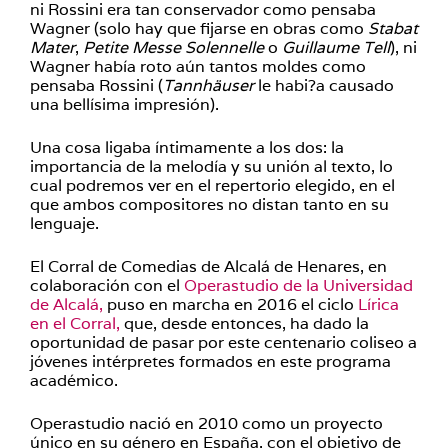
ni Rossini era tan conservador como pensaba
Wagner (solo hay que fijarse en obras como
Stabat
Mater
,
Petite Messe Solennelle
o
Guillaume Tell
), ni
Wagner había roto aún tantos moldes como
pensaba Rossini (
Tannhäuser
le habi?a causado
una bellísima impresión).
Una cosa ligaba íntimamente a los dos: la
importancia de la melodía y su unión al texto, lo
cual podremos ver en el repertorio elegido, en el
que ambos compositores no distan tanto en su
lenguaje.
El Corral de Comedias de Alcalá de Henares, en
colaboración con el
Operastudio de la Universidad
de Alcalá,
puso en marcha en 2016 el ciclo
Lírica
en el Corral,
que, desde entonces, ha dado la
oportunidad de pasar por este centenario coliseo a
jóvenes intérpretes formados en este programa
académico.
Operastudio nació en 2010 como un proyecto
único en su género en España, con el objetivo de