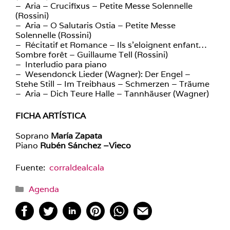
– Aria – Crucifixus – Petite Messe Solennelle
(Rossini)
– Aria – O Salutaris Ostia – Petite Messe
Solennelle (Rossini)
– Récitatif et Romance – Ils s’eloignent enfant…
Sombre forêt – Guillaume Tell (Rossini)
– Interludio para piano
– Wesendonck Lieder (Wagner): Der Engel –
Stehe Still – Im Treibhaus – Schmerzen – Träume
– Aria – Dich Teure Halle – Tannhäuser (Wagner)
FICHA ARTÍSTICA
Soprano
María Zapata
Piano
Rubén Sánchez –Vieco
Fuente:
corraldealcala
Categorías
Agenda