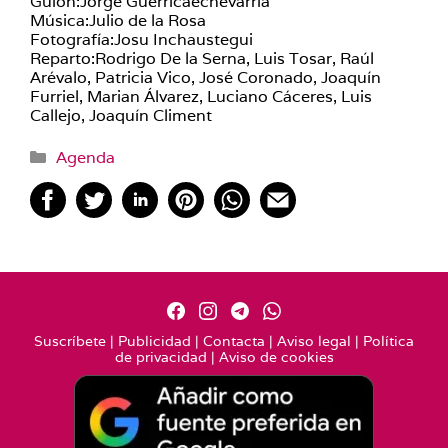
Guión:Jorge Guerricaechevarría
Música:Julio de la Rosa
Fotografía:Josu Inchaustegui
Reparto:Rodrigo De la Serna, Luis Tosar, Raúl
Arévalo, Patricia Vico, José Coronado, Joaquín
Furriel, Marian Álvarez, Luciano Cáceres, Luis
Callejo, Joaquín Climent
Categorías
Agenda
Suscríbete
|
Publicidad
|
Contacta
|
Aviso legal
|
Política
de privacidad
|
Aviso de cookies