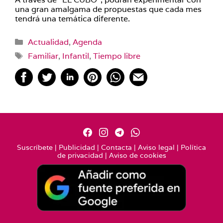
una gran amalgama de propuestas que cada mes
tendrá una temática diferente.
Categorías
Actualidad
,
Agenda
Etiquetas
Familiar
,
Infantil
,
Tiempo libre
Suscríbete
|
Publicidad
|
Contacta
|
Aviso legal
|
Política
de privacidad
|
Aviso de cookies