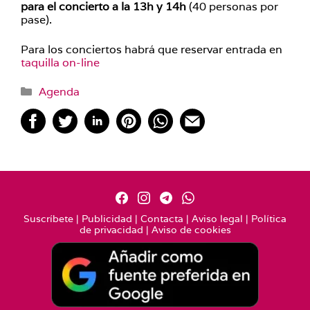
para el concierto a la 13h y 14h
(40 personas por
pase).
Para los conciertos habrá que reservar entrada en
taquilla on-line
Categorías
Agenda
Suscríbete
|
Publicidad
|
Contacta
|
Aviso legal
|
Política
de privacidad
|
Aviso de cookies