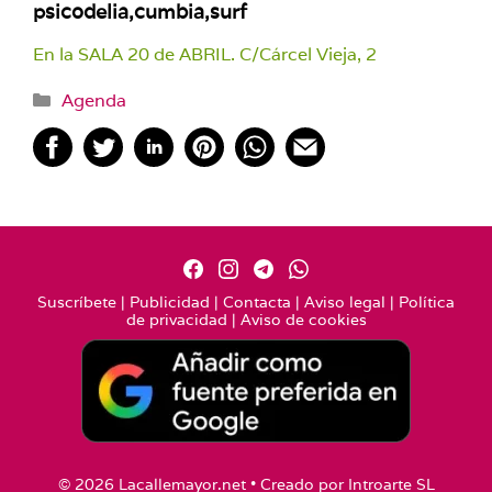
psicodelia,cumbia,surf
En la SALA 20 de ABRIL. C/Cárcel Vieja, 2
Categorías
Agenda
Suscríbete
|
Publicidad
|
Contacta
|
Aviso legal
|
Política
de privacidad
|
Aviso de cookies
© 2026 Lacallemayor.net • Creado por
Introarte SL