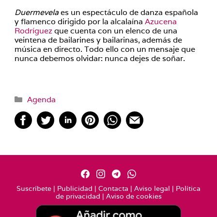
Duermevela
es un espectáculo de danza española
y flamenco dirigido por la alcalaína
Azucena
Rodríguez
que cuenta con un elenco de una
veintena de bailarines y bailarinas, además de
música en directo. Todo ello con un mensaje que
nunca debemos olvidar: nunca dejes de soñar.
Categorías
Agenda
Suscríbete
|
Publicidad
|
Contacta
|
Aviso legal
|
Política
de privacidad
|
Aviso de cookies