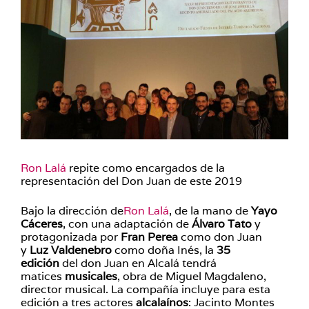
Ron Lalá
repite como encargados de la
representación del Don Juan de este 2019
Bajo la dirección de
Ron Lalá
, de la mano de
Yayo
Cáceres
, con una adaptación de
Álvaro Tato
y
protagonizada por
Fran Perea
como don Juan
y
Luz Valdenebro
como doña Inés, la
35
edición
del don Juan en Alcalá tendrá
matices
musicales
, obra de Miguel Magdaleno,
director musical. La compañía incluye para esta
edición a tres actores
alcalaínos
: Jacinto Montes