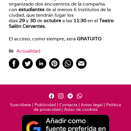
organizado dos encuentros de la compañía
con
estudiantes
de al menos 6 Institutos de la
ciudad, que tendrán lugar los
días
29
y
30
de
octubre
a las
11:30
en el
Teatro
Salón Cervantes
.
El acceso, como siempre, será
GRATUITO
Categorías
Actualidad
Suscríbete
|
Publicidad
|
Contacta
|
Aviso legal
|
Política
de privacidad
|
Aviso de cookies