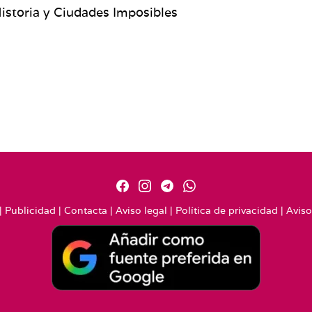
 Historia y Ciudades Imposibles
|
Publicidad
|
Contacta
|
Aviso legal
|
Política de privacidad
|
Aviso