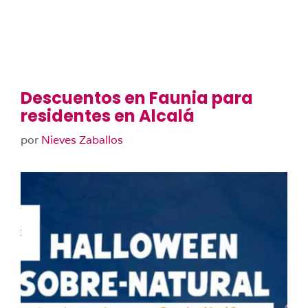
Descuentos en Faunia para
residentes en Alcalá
por
Nieves Zaballos