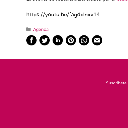
https://youtu.be/fagdxInxv14
Categorías
Agenda
Suscríbete