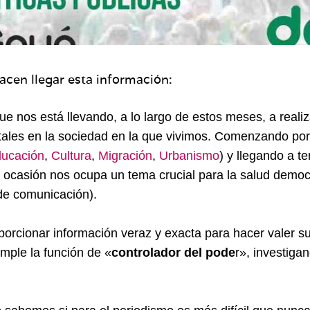
cen llegar esta información:
ue nos está llevando, a lo largo de estos meses, a real
tales en la sociedad en la que vivimos. Comenzando por
ucación
,
Cultura
,
Migración
,
Urbanismo
) y llegando a 
a ocasión nos ocupa un tema crucial para la salud democ
e comunicación).
porcionar información veraz y exacta para hacer valer s
mple la función de «
controlador del pode
r», investiga