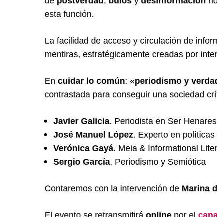
de
postverdad
,
bulos
y
desinfo
rmación
no
esta función.
La facilidad de acceso y circulación de infor
mentiras, estratégicamente creadas por inter
En
cuidar lo común
: «
periodismo y verda
contrastada para conseguir una sociedad cr
Javier Galicia
. Periodista en Ser Henares
José Manuel López
. Experto en políticas
Verónica Gayá
. Meia & Informational Lite
Sergio García
. Periodismo y Semiótica
Contaremos con la intervención de
Marina d
El evento se retransmitirá
online
por el
cana