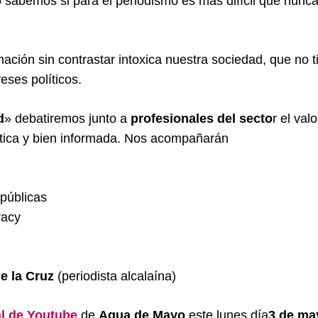
 sabemos si para el periodismo es más difícil que nunca 
mación sin contrastar intoxica nuestra sociedad, que no t
eses políticos.
d
» debatiremos junto a
profesionales del secto
r el val
ítica y bien informada. Nos acompañarán
 públicas
racy
e la Cruz
(periodista alcalaína)
l de Youtube
de
Agua de Mayo
este lunes día
3 de ma