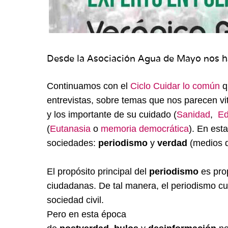
Desde la Asociación Agua de Mayo nos ha
Continuamos con el
Ciclo Cuidar lo común
q
entrevistas, sobre temas que nos parecen vi
y los importante de su cuidado (
Sanidad
,
Ed
(
Eutanasia
o
memoria democrática
). En est
sociedades:
periodismo
y
verda
d
(medios d
El propósito principal del
periodismo
es pro
ciudadanas. De tal manera, el periodismo cu
sociedad civil.
Pero en esta época