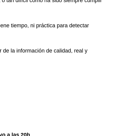
o tan difícil como ha sido siempre cumplir
iene tiempo, ni práctica para detectar
or de la información de calidad, real y
yo a las 20h
.