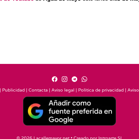
|
Publicidad
|
Contacta
|
Aviso legal
|
Política de privacidad
|
Aviso
© 2026 Lacallemayor.net • Creado por
Introarte SL