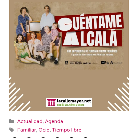
Categorías
Actualidad
,
Agenda
Etiquetas
Familiar
,
Ocio
,
Tiempo libre