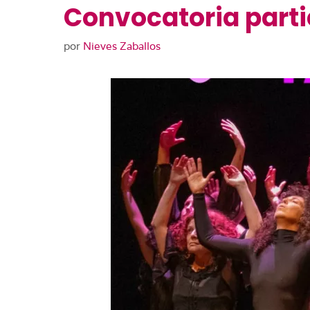
Convocatoria part
por
Nieves Zaballos