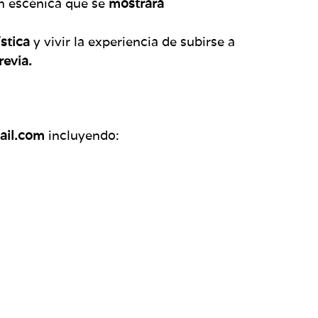
ón escénica que se
mostrará
stica
y vivir la experiencia de subirse a
revia.
ail.com
incluyendo: