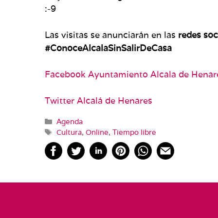
:-9
Las visitas se anunciarán en las
redes soc
#ConoceAlcalaSinSalirDeCasa
Facebook Ayuntamiento Alcala de Henar
Twitter Alcalá de Henares
Categorías
Agenda
Etiquetas
Cultura
,
Online
,
Tiempo libre