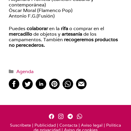
contemporánea)
Óscar Moral (Flamenco Pop)
Antonio F.G.(Fusión)
Puedes
colaborar
en la
rifa
o comprar en el
mercadillo
de objetos y
artesanía
de los
campamentos. También
recogeremos
productos
no perecederos.
Categorías
Agenda
Suscríbete
|
Publicidad
|
Contacta
|
Aviso legal
|
Política
de privacidad
|
Aviso de cookies