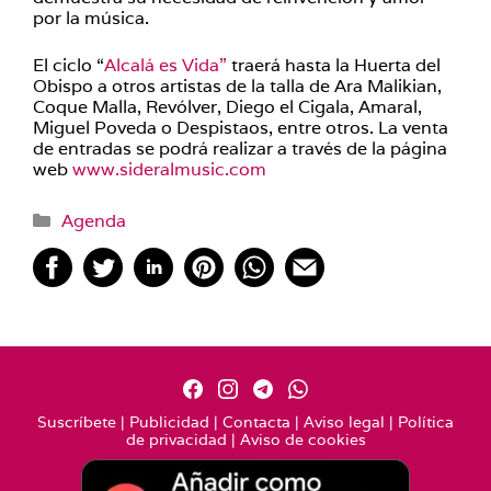
por la música.
El ciclo “
Alcalá es Vida”
traerá hasta la Huerta del
Obispo a otros artistas de la talla de Ara Malikian,
Coque Malla, Revólver, Diego el Cigala, Amaral,
Miguel Poveda o Despistaos, entre otros. La venta
de entradas se podrá realizar a través de la página
web
www.sideralmusic.com
Categorías
Agenda
Suscríbete
|
Publicidad
|
Contacta
|
Aviso legal
|
Política
de privacidad
|
Aviso de cookies