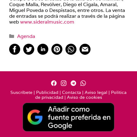
Coque Malla, Revólver, Diego el Cigala, Amaral,
Miguel Poveda o Despistaos, entre otros. La venta
de entradas se podrá realizar a través de la página
web
www.sideralmusic.com
Categorías
Agenda
Suscríbete
|
Publicidad
|
Contacta
|
Aviso legal
|
Política
de privacidad
|
Aviso de cookies