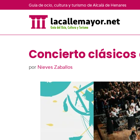
Saltar
Guía de ocio, cultura y turismo de Alcalá de Henares
al
contenido
Concierto clásicos
por
Nieves Zaballos