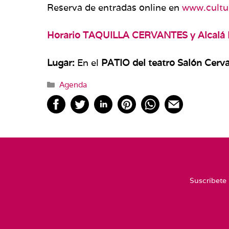
Reserva de entradas online en
www.cultur
Horario TAQUILLA CERVANTES y Alcalá 
Lugar:
En el
PATIO del teatro Salón Cerva
Categorías
Agenda
Suscríbete