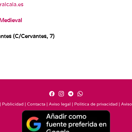
alcala.es
Medieval
ntes (C/Cervantes, 7)
|
Publicidad
|
Contacta
|
Aviso legal
|
Política de privacidad
|
Aviso