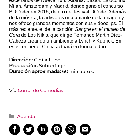
escenarios de Nueva York, Atlanta, Bristol, Estocolmo,
Milán, Ámsterdam y Madrid, donde ganó el concurso
BDCoder en 2016, dentro del festival DCode. Además
de la música, la artista es una amante de la imagen y
nos ofrece grandes momentos con sus videoclips. El
más reciente, el de la canción
Sangre en el museo de
Cera
de Los Nikis, que dirige Fernando Martin Diez-
Cabeza creando un ambiente a Lynch y Kubrick. En
este concierto, Cintia actuará en formato dúo.
Dirección:
Cintia Lund
Producción:
Subterfuge
Duración aproximada:
60 min aprox.
Vía
Corral de Comedias
Categorías
Agenda