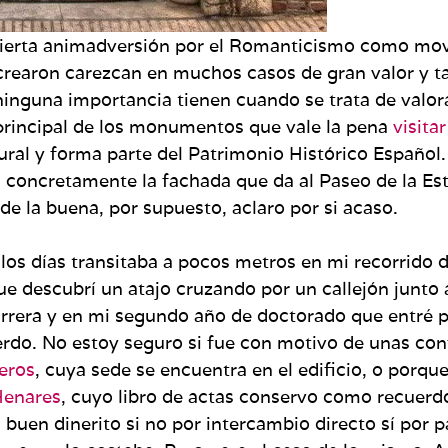
cierta animadversión por el Romanticismo como movi
s crearon carezcan en muchos casos de gran valor y 
ninguna importancia tienen cuando se trata de valor
principal de los monumentos que vale la pena
visitar
ral y forma parte del Patrimonio Histórico Español. 
, concretamente la fachada que da al Paseo de la E
de la buena, por supuesto, aclaro por si acaso.
los días transitaba a pocos metros en mi recorrido de
ue descubrí un atajo cruzando por un callejón junto 
arrera y en mi segundo año de doctorado que entré p
rdo. No estoy seguro si fue con motivo de unas con
neros
, cuya sede se encuentra en el edificio, o porq
 Henares
, cuyo libro de actas conservo como recuerd
uen dinerito si no por intercambio directo sí por pa