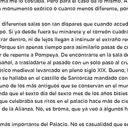
ma me lo costaba. Pero para el caso da lo mismo. A 
 un monumento exótico o cuanto menos diferente, por 
s diferentes salas son tan dispares que cuando acced
po. Si ya desde fuera su minarete y el torreón cuadr
ar dentro, ni de lejos llegan a insinuar el extraño r
. Porque sin apenas tiempo para asimilarlo pasas de 
jar de repente a Pompeya. De encontrarte en la sala d
añol, a trasladarte al pasado con un solo paso al cru
ótico medieval levantado en pleno siglo XIX. Bueno,
ue se hallaba en el castillo de Santorcaz mandado con
 uno de los más antiguos que se conservan en el mu
da que el sexto día del sexto mes de los años bisiesto
e celebraba sus ritos en el palacio hace más de cien
 de la Alianza. No, es broma, que ya veo a algunos h
 más importante del Palacio. No es casualidad que se