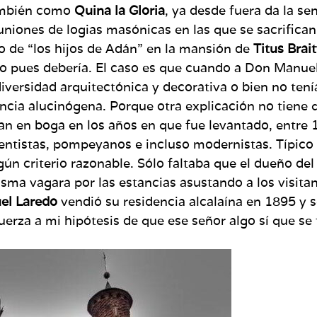
también como
Quina la Gloria
, ya desde fuera da la s
uniones de logias masónicas en las que se sacrifican
ilo de “los hijos de Adán” en la mansión de
Titus Brai
no pues debería. El caso es que cuando a Don Manuel
versidad arquitectónica y decorativa o bien no tenía
cia alucinógena. Porque otra explicación no tiene 
tan en boga en los años en que fue levantado, entre 
ntistas, pompeyanos e incluso modernistas. Típico d
ún criterio razonable. Sólo faltaba que el dueño del 
asma vagara por las estancias asustando a los visi
el Laredo
vendió su residencia alcalaína en 1895 y 
fuerza a mi hipótesis de que ese señor algo sí que s