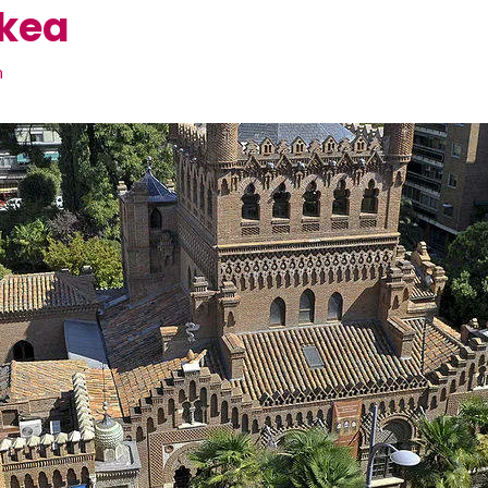
Ikea
n