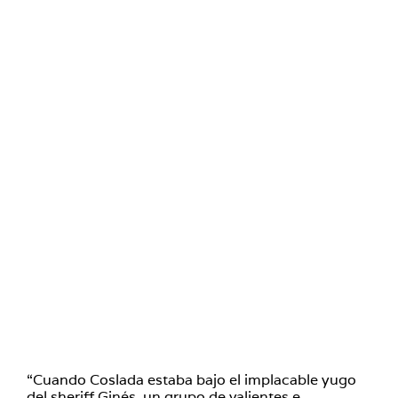
“Cuando Coslada estaba bajo el implacable yugo
del sheriff Ginés, un grupo de valientes e