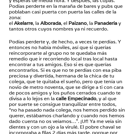
y esperas de media hora. Y después, las copas.
Podías perderte en la maraña de bares y pubs que
poblaban casi puerta con puerta las calles de la
zona:
el
Akelarre
, la
Alborada
, el
Paizano
, la
Panadería
y
tantos otros cuyos nombres ya ni recuerdo.
Podías perderte y, de hecho, a veces te perdías. Y
entonces no había móviles, así que si querías
reincorporarte al grupo no te quedaba más
remedio que ir recorriendo local tras local hasta
encontrar a tus amigos. Eso si es que querías
encontrarlos. Si es que no te perdías con esa piba
preciosa y divertida, hermana de la chica de tu
colega, que te quitaba el sueño, pero que tenía un
novio de metro noventa, que se dirige a ti con cara
de pocos amigos y los puños cerrados cuando te
divisa a lo lejos en la
calle Empecinado
, y al que
por suerte se consigue tranquilizar entre todos,
“no ha pasado nada colega, nos hemos perdido sin
querer, estábamos charlando y cuando nos hemos
dado cuenta no os veíamos…”. ¡Uf! Ya me veía sin
dientes y con un ojo a la virulé. El pobre chaval se
incorporaba a filas 2 días más tarde, porque por