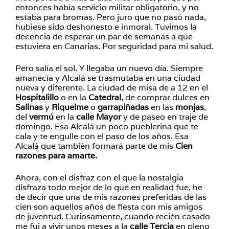
entonces había servicio militar obligatorio, y no
estaba para bromas. Pero juro que no pasó nada,
hubiese sido deshonesto e inmoral. Tuvimos la
decencia de esperar un par de semanas a que
estuviera en Canarias. Por seguridad para mi salud.
Pero salía el sol. Y llegaba un nuevo día. Siempre
amanecía y Alcalá se trasmutaba en una ciudad
nueva y diferente. La ciudad de misa de a 12 en el
Hospitalillo
o en la
Catedral
, de comprar dulces en
Salinas
y
Riquelme
o
garrapiñadas
en las
monjas
,
del
vermú
en la
calle Mayor
y de paseo en traje de
domingo. Esa Alcalá un poco pueblerina que te
cala y te engulle con el paso de los años. Esa
Alcalá que también formará parte de mis
Cien
razones para amarte.
Ahora, con el disfraz con el que la nostalgia
disfraza todo mejor de lo que en realidad fue, he
de decir que una de mis razones preferidas de las
cien son aquellos años de fiesta con mis amigos
de juventud. Curiosamente, cuando recién casado
me fui a vivir unos meses a la
calle Tercia
en pleno