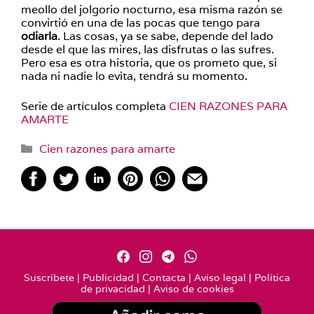
meollo del jolgorio nocturno, esa misma razón se
convirtió en una de las pocas que tengo para
odiarla
. Las cosas, ya se sabe, depende del lado
desde el que las mires, las disfrutas o las sufres.
Pero esa es otra historia, que os prometo que, si
nada ni nadie lo evita, tendrá su momento.
Serie de artículos completa
CIEN RAZONES PARA
AMARTE
Categorías
Cien razones para amarte
Suscríbete
|
Publicidad
|
Contacta
|
Aviso legal
|
Política
de privacidad
|
Aviso de cookies