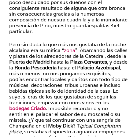
poco descuidado por sus dueños con el
consiguiente resultado de alguna que otra bronca
sin consecuencias gracias a la numerosa
composición de nuestra cuadrilla y a la intimidante
presencia de Pino, nuestro guardaespaldas 4×4
particular.
Pero sin duda lo que más nos gustaba de la noche
alcalaína era su mítica “
zona
”. Abarcando las calles
y plazas de los alrededores de la Catedral, desde la
Puerta de Madrid
hasta la
Plaza Cervantes,
y desde
la
Ronda Pescadería
hasta el
Palacio Arzobispal
,
más o menos, no nos pongamos exquisitos,
podías encontrar locales y garitos con todo tipo de
músicas, decoraciones, tribus urbanas e incluso
bebidas típicas sello de identidad de la casa. Lo
suyo, si eras de los que gustaban de seguir las
tradiciones, empezar con unos vinos en las
bodegas Criado
. Imposible recordarlo y no
sentir en el paladar el sabor de su moscatel o su
mistela. ¿Y que tal continuar con una sangría de
Champaña en el
Moby Dick
? T
ipical Complutum
place
, si estabas dispuesto a aguantar empujones