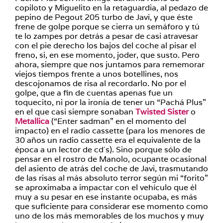
copiloto y Miguelito en la retaguardia, al pedazo de
pepino de Pegout 205 turbo de Javi, y que éste
frene de golpe porque se cierra un semáforo y tú
te lo zampes por detrás a pesar de casi atravesar
con el pie derecho los bajos del coche al pisar el
freno, si, en ese momento, joder, que susto. Pero
ahora, siempre que nos juntamos para rememorar
viejos tiempos frente a unos botellines, nos
descojonamos de risa al recordarlo. No por el
golpe, que a fin de cuentas apenas fue un
toquecito, ni por la ironía de tener un “Pachá Plus”
en el que casi siempre sonaban
Twisted Sister
o
Metallica
(“Enter sadman” en el momento del
impacto) en el radio cassette (para los menores de
30 años un radio cassette era el equivalente de la
época a un lector de cd´s). Sino porque sólo de
pensar en el rostro de Manolo, ocupante ocasional
del asiento de atrás del coche de Javi, trasmutando
de las risas al más absoluto terror según mi “forito”
se aproximaba a impactar con el vehículo que él
muy a su pesar en ese instante ocupaba, es más
que suficiente para considerar ese momento como
uno de los más memorables de los muchos y muy