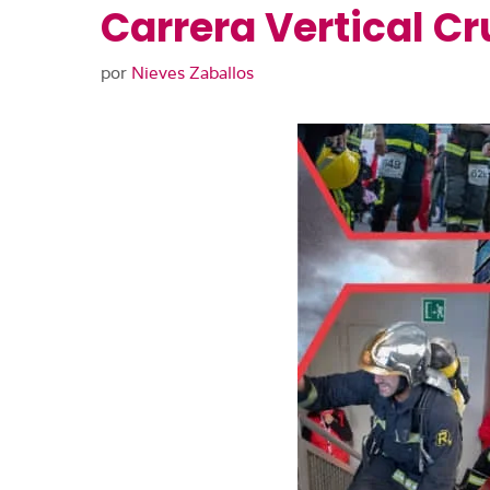
Carrera Vertical Cr
por
Nieves Zaballos