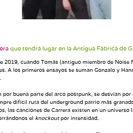
era
que tendrá lugar en la Antigua Fábrica de G
de 2019, cuando Tomás (antiguo miembro de Noise Ne
iones. A los primeros ensayos se suman Gonzalo y H
.
an por buena parte del arco postpunk, se desvían por
pre difícil ruta del underground patrio más granad
, las canciones de Carrera existen en un universo lír
orrándonos el
knockout
por intensidad.