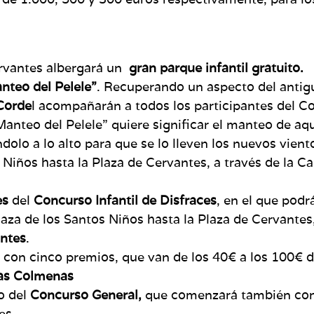
ervantes albergará un
gran parque infantil gratuito.
nteo del Pelele”
. Recuperando un aspecto del antig
Corde
l acompañarán a todos los participantes del Co
Manteo del Pelele” quiere significar el manteo de aqu
lo a lo alto para que se lo lleven los nuevos viento
s Niños hasta la Plaza de Cervantes, a través de la Ca
es
del
Concurso Infantil de Disfraces
, en el que podr
aza de los Santos Niños hasta la Plaza de Cervantes,
ntes
.
, con cinco premios, que van de los 40€ a los 100€ de
as Colmenas
o del
Concurso General,
que comenzará también co
es.