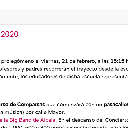
 2020
prolegómeno el viernes, 21 de febrero, a las
15:15 
fesores y padres recorrerán el trayecto desde la es
ente, los educadores de dicha escuela representar
curso de Comparsas
que comenzará con un
pasacalle
la música) por calle Mayor.
 la Big Band de Alcalá.
En el descanso del Concierto
e 1.000, 500 y 300 euros respectivamente, para los 