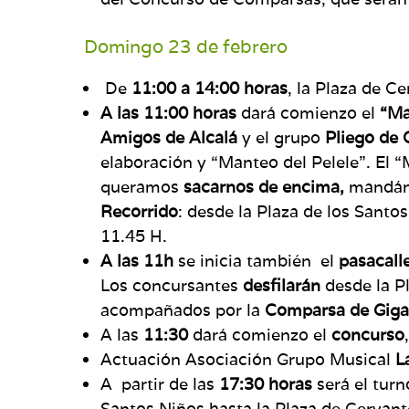
Domingo 23 de febrero
De
11:00 a 14:00 horas
, la Plaza de C
A las 11:00 horas
dará comienzo el
“Ma
Amigos de Alcalá
y el grupo
Pliego de 
elaboración y “Manteo del Pelele”. El “
queramos
sacarnos de encima,
mandándo
Recorrido
: desde la Plaza de los Santo
11.45 H.
A las 11h
se inicia también el
pasacall
Los concursantes
desfilarán
desde la Pl
acompañados por la
Comparsa de Giga
A las
11:30
dará comienzo el
concurso
Actuación Asociación Grupo Musical
L
A partir de las
17:30 horas
será el turn
Santos Niños hasta la Plaza de Cervant