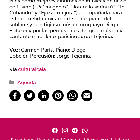
ellos como mejores álbumes de músicas de raíz o
de fusión (“Pa’ mi genio”, “Jotera lo serás tú”, “In-
Cubando” y “Ejazz con jota”) acompañada para
este cometido únicamente por el piano del
sublime y prestigioso músico uruguayo Diego
Ebbeler y por las percusiones del gran músico y
cantante madrileño-parisino Jorge Tejerina.
Voz:
Carmen París.
Piano:
Diego
Ebbeler.
Percusión:
Jorge Tejerina.
Vía
culturalcala
Categorías
Agenda
Suscríbete
|
Publicidad
|
Contacta
|
Aviso legal
|
Política