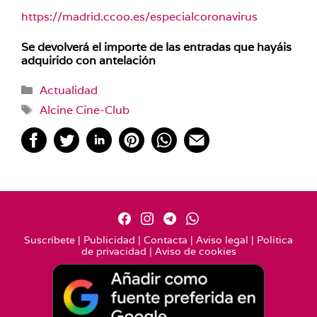
https://madrid.ccoo.es/
especialcoronavirus
Se devolverá el importe de las entradas que hayáis
adquirido con antelación
Categorías
Actualidad
Etiquetas
Alcine Cine-Club
Suscríbete
|
Publicidad
|
Contacta
|
Aviso legal
|
Política
de privacidad
|
Aviso de cookies