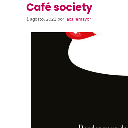
Café society
1 agosto, 2021
por
lacallemayor