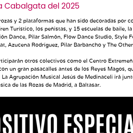
a Cabalgata del 2025
ozas y 2 plataformas que han sido decoradas por co
n Turístico, los peñistas, y 15 escuelas de baile, l
ión Dance, Pilar Salmón, Flow Dance Studio, Style F
vat, Azucena Rodríguez, Pilar Barbancho y The Other
rticiparán otros colectivos como el Centro Extreme
á con un gran pasacalles antes de los Reyes Magos, 
. La Agrupación Musical Jesús de Medinaceli irá junt
ica de las Rozas de Madrid, a Baltasar.