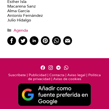
Esther Isla
Macarena Sanz
Alma García
Antonio Fernández
Julio Hidalgo
Categorías
Agenda
Suscríbete
|
Publicidad
|
Contacta
|
Aviso legal
|
Política
de privacidad
|
Aviso de cookies