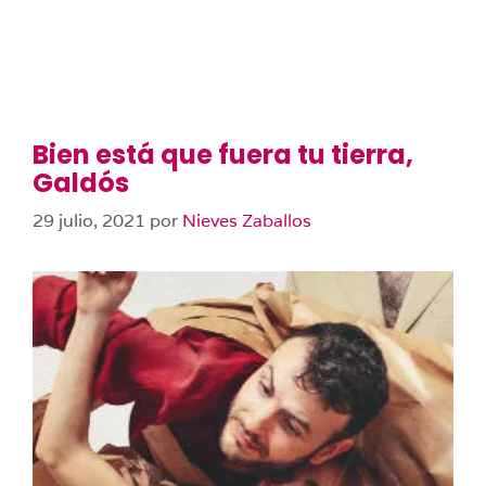
Bien está que fuera tu tierra,
Galdós
29 julio, 2021
por
Nieves Zaballos