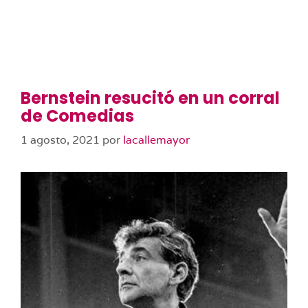
Bernstein resucitó en un corral
de Comedias
1 agosto, 2021
por
lacallemayor