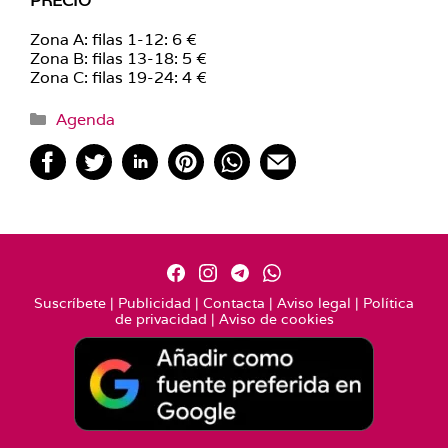
PRECIO
Zona A: filas 1-12: 6 €
Zona B: filas 13-18: 5 €
Zona C: filas 19-24: 4 €
Categorías
Agenda
Suscríbete
|
Publicidad
|
Contacta
|
Aviso legal
|
Política
de privacidad
|
Aviso de cookies