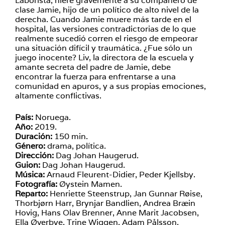
Laborista, hiere gravemente a su compañero de
clase Jamie, hijo de un político de alto nivel de la
derecha. Cuando Jamie muere más tarde en el
hospital, las versiones contradictorias de lo que
realmente sucedió corren el riesgo de empeorar
una situación difícil y traumática. ¿Fue sólo un
juego inocente? Liv, la directora de la escuela y
amante secreta del padre de Jamie, debe
encontrar la fuerza para enfrentarse a una
comunidad en apuros, y a sus propias emociones,
altamente conflictivas.
País:
Noruega.
Año:
2019.
Duración:
150 min.
Género:
drama, política.
Dirección:
Dag Johan Haugerud.
Guion:
Dag Johan Haugerud.
Música:
Arnaud Fleurent-Didier, Peder Kjellsby.
Fotografía:
Øystein Mamen.
Reparto:
Henriette Steenstrup, Jan Gunnar Røise,
Thorbjørn Harr, Brynjar Bandlien, Andrea Bræin
Hovig, Hans Olav Brenner, Anne Marit Jacobsen,
Ella Øverbye, Trine Wiggen, Adam Pålsson.