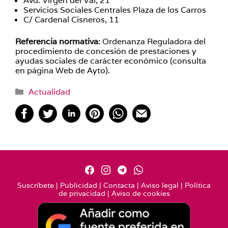
Avd. Virgen del Val, 21
Servicios Sociales Centrales Plaza de los Carros
C/ Cardenal Cisneros, 11
Referencia normativa
: Ordenanza Reguladora del
procedimiento de concesión de prestaciones y
ayudas sociales de carácter económico (consulta
en página Web de Ayto).
Categorías
Actualidad
Suscríbete
|
Publicidad
|
Contacta
|
Aviso legal
|
Política
de privacidad
|
Aviso de cookies