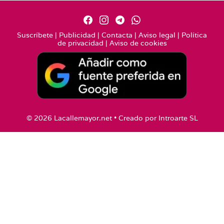
Suscríbete
|
Publicidad
|
Contacta
|
Aviso legal
|
Política
de privacidad
|
Aviso de cookies
© 2026 Lacallemayor.net • Creado por
Introarte SL