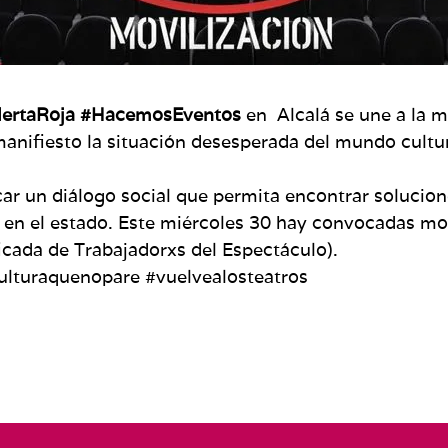
lertaRoja #HacemosEventos
en Alcalá se une a la m
anifiesto la situación desesperada del mundo cultur
ndicar un diálogo social que permita encontrar solucio
 en el estado. Este miércoles 30 hay convocadas m
cada de Trabajadorxs del Espectáculo).
ulturaquenopare #vuelvealosteatros