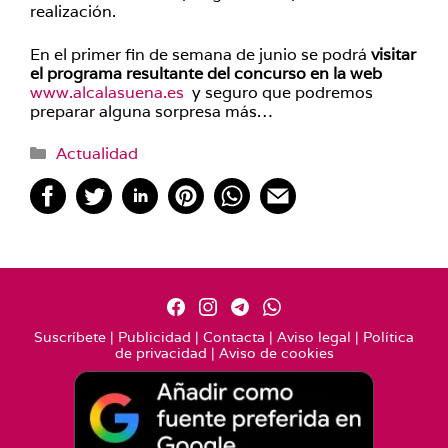
realización.
En el primer fin de semana de junio se podrá
visitar
el programa resultante del concurso en la web
www.alcalasuena.es
y seguro que podremos
preparar alguna sorpresa más…
Categorías
Actualidad
Suscríbete
|
Publicidad
|
Contacta
|
Aviso legal
|
Política
de privacidad
|
Aviso de cookies