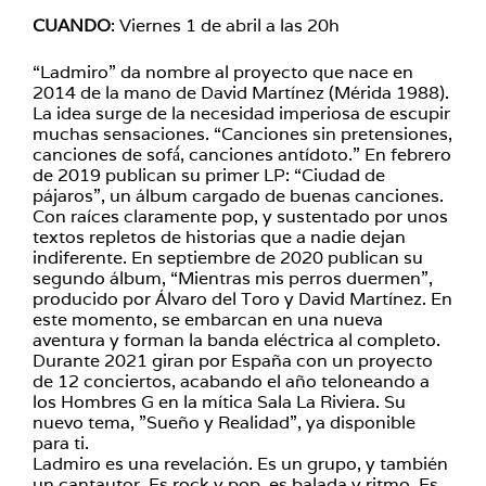
CUANDO
: Viernes 1 de abril a las 20h
“Ladmiro” da nombre al proyecto que nace en
2014 de la mano de David Martínez (Mérida 1988).
La idea surge de la necesidad imperiosa de escupir
muchas sensaciones. “Canciones sin pretensiones,
canciones de sofá́, canciones antídoto.” En febrero
de 2019 publican su primer LP: “Ciudad de
pájaros”, un álbum cargado de buenas canciones.
Con raíces claramente pop, y sustentado por unos
textos repletos de historias que a nadie dejan
indiferente. En septiembre de 2020 publican su
segundo álbum, “Mientras mis perros duermen”,
producido por Álvaro del Toro y David Martínez. En
este momento, se embarcan en una nueva
aventura y forman la banda eléctrica al completo.
Durante 2021 giran por España con un proyecto
de 12 conciertos, acabando el año teloneando a
los Hombres G en la mítica Sala La Riviera. Su
nuevo tema, ”Sueño y Realidad”, ya disponible
para ti.
Ladmiro es una revelación. Es un grupo, y también
un cantautor. Es rock y pop, es balada y ritmo. Es