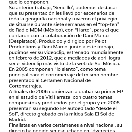
que lo componen.
Su anterior trabajo, ‘Sencillo’, podemos destacar
que su presentación les llevó por escenarios de
toda la geografía nacional y tuvieron el privilegio
de situarse durante siete semanas en el “top-ten”
de Radio MDM (México), con “Harto”, para el que
contaron con la colaboración de Dani Marco
(Despistaos). Producido y dirigido por Peloti
Productions y Dani Marco, junto a este trabajo,
pudimos ver su videoclip, estrenado mundialmente
en febrero de 2012, que a mediados de abril logra
ser el videoclip más visto de la web de Sol Música.
En 2005 componen “lo siento”, como tema
principal para el cortometraje del mismo nombre
presentado al Certamen Nacional de
Cortometrajes.
A finales de 2006 comienzan a grabar su primer EP
en el estudio de Viti Ilarraza, con cuatro temas
compuestos y producidos por el grupo y en 2008
presentan su segundo EP autoeditado “desde el
Sol”, directo grabado en la mítica Sala El Sol de
Madrid.
Finalistas en varios certámenes a nivel nacional, su
directo ha podido ser escuchado en “dycrectos