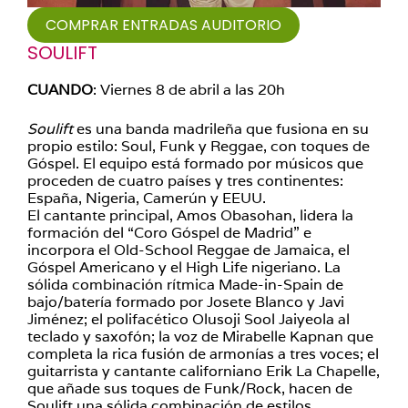
COMPRAR ENTRADAS AUDITORIO
SOULIFT
CUANDO
: Viernes 8 de abril a las 20h
Soulift
es una banda madrileña que fusiona en su
propio estilo: Soul, Funk y Reggae, con toques de
Góspel. El equipo está formado por músicos que
proceden de cuatro países y tres continentes:
España, Nigeria, Camerún y EEUU.
El cantante principal, Amos Obasohan, lidera la
formación del “Coro Góspel de Madrid” e
incorpora el Old-School Reggae de Jamaica, el
Góspel Americano y el High Life nigeriano. La
sólida combinación rítmica Made-in-Spain de
bajo/batería formado por Josete Blanco y Javi
Jiménez; el polifacético Olusoji Sool Jaiyeola al
teclado y saxofón; la voz de Mirabelle Kapnan que
completa la rica fusión de armonías a tres voces; el
guitarrista y cantante californiano Erik La Chapelle,
que añade sus toques de Funk/Rock, hacen de
Soulift una sólida combinación de estilos.